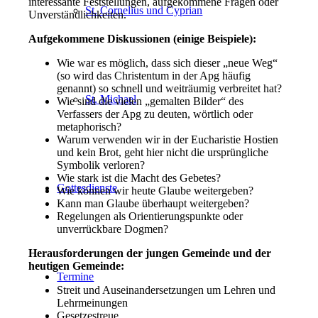
interessante Feststellungen, aufgekommene Fragen oder
St. Cornelius und Cyprian
Unverständlichkeiten.
Aufgekommene Diskussionen (einige Beispiele):
Wie war es möglich, dass sich dieser „neue Weg“
(so wird das Christentum in der Apg häufig
genannt) so schnell und weiträumig verbreitet hat?
St. Michael
Wie sind die vielen „gemalten Bilder“ des
Verfassers der Apg zu deuten, wörtlich oder
metaphorisch?
Warum verwenden wir in der Eucharistie Hostien
und kein Brot, geht hier nicht die ursprüngliche
Symbolik verloren?
Wie stark ist die Macht des Gebetes?
Gottesdienste
Wie können wir heute Glaube weitergeben?
Kann man Glaube überhaupt weitergeben?
Regelungen als Orientierungspunkte oder
unverrückbare Dogmen?
Herausforderungen der jungen Gemeinde und der
heutigen Gemeinde:
Termine
Streit und Auseinandersetzungen um Lehren und
Lehrmeinungen
Gesetzestreue