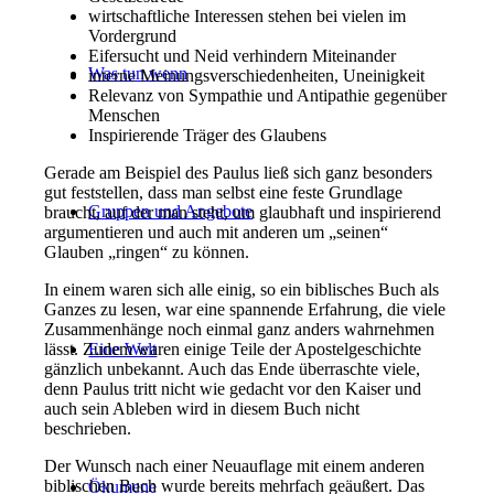
wirtschaftliche Interessen stehen bei vielen im
Vordergrund
Eifersucht und Neid verhindern Miteinander
Was tun wenn
interne Meinungsverschiedenheiten, Uneinigkeit
Relevanz von Sympathie und Antipathie gegenüber
Menschen
Inspirierende Träger des Glaubens
Gerade am Beispiel des Paulus ließ sich ganz besonders
gut feststellen, dass man selbst eine feste Grundlage
Gruppen und Angebote
braucht, auf der man steht, um glaubhaft und inspirierend
argumentieren und auch mit anderen um „seinen“
Glauben „ringen“ zu können.
In einem waren sich alle einig, so ein biblisches Buch als
Ganzes zu lesen, war eine spannende Erfahrung, die viele
Zusammenhänge noch einmal ganz anders wahrnehmen
lässt. Zudem waren einige Teile der Apostelgeschichte
Eine Welt
gänzlich unbekannt. Auch das Ende überraschte viele,
denn Paulus tritt nicht wie gedacht vor den Kaiser und
auch sein Ableben wird in diesem Buch nicht
beschrieben.
Der Wunsch nach einer Neuauflage mit einem anderen
biblischen Buch wurde bereits mehrfach geäußert. Das
Ökumene