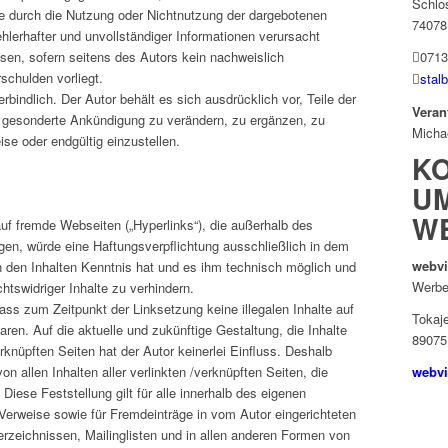
Schlo
 die durch die Nutzung oder Nichtnutzung der dargebotenen
74078
hlerhafter und unvollständiger Informationen verursacht
sen, sofern seitens des Autors kein nachweislich
0713
schulden vorliegt.
stal
rbindlich. Der Autor behält es sich ausdrücklich vor, Teile der
Veran
 gesonderte Ankündigung zu verändern, zu ergänzen, zu
Micha
ise oder endgültig einzustellen.
K
U
W
auf fremde Webseiten („Hyperlinks“), die außerhalb des
gen, würde eine Haftungsverpflichtung ausschließlich in dem
webvi
von den Inhalten Kenntnis hat und es ihm technisch möglich und
Werbe
htswidriger Inhalte zu verhindern.
dass zum Zeitpunkt der Linksetzung keine illegalen Inhalte auf
Tokaj
ren. Auf die aktuelle und zukünftige Gestaltung, die Inhalte
89075
rknüpften Seiten hat der Autor keinerlei Einfluss. Deshalb
von allen Inhalten aller verlinkten /verknüpften Seiten, die
webvi
iese Feststellung gilt für alle innerhalb des eigenen
Verweise sowie für Fremdeinträge in vom Autor eingerichteten
rzeichnissen, Mailinglisten und in allen anderen Formen von