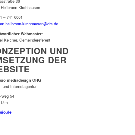
ssstraße 36
 Heilbronn-Kirchhausen
1 – 741 6001
ban.heilbronn-kirchhausen@drs.de
twortlicher Webmaster:
el Keicher, Gemeindereferent
ONZEPTION UND
MSETZUNG DER
EBSITE
sio mediadesign OHG
- und Internetagentur
erweg 54
 Ulm
sio.de