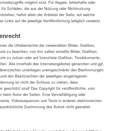
hreibzugriffe möglich sind. Für illegale, fehlerhafte oder
e für Schäden, die aus der Nutzung oder Nichtnutzung
tstehen, haftet allein der Anbieter der Seite, auf welche
r Links auf die jeweilige Veröffentlichung lediglich verweist.
enrecht
tionen die Urheberrechte der verwendeten Bilder, Grafiken,
 zu beachten, von ihm selbst erstellte Bilder, Grafiken,
e zu nutzen oder auf lizenzfreie Grafiken, Tondokumente,
en. Alle innerhalb des Internetangebotes genannten und ggf.
Warenzeichen unterliegen uneingeschränkt den Bestimmungen
 und den Besitzrechten der jeweiligen eingetragenen
 Nennung ist nicht der Schluss zu ziehen, dass
r geschützt sind! Das Copyright für veröffentlichte, vom
ein beim Autor der Seiten. Eine Vervielfältigung oder
ente, Videosequenzen und Texte in anderen elektronischen
 ausdrückliche Zustimmung des Autors nicht gestattet.