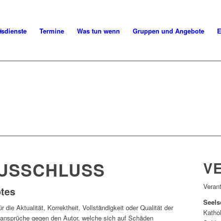
esdienste
Termine
Was tun wenn
Gruppen und Angebote
E
USSCHLUSS
V
Verant
otes
Seels
 die Aktualität, Korrektheit, Vollständigkeit oder Qualität der
Kathol
gsansprüche gegen den Autor, welche sich auf Schäden