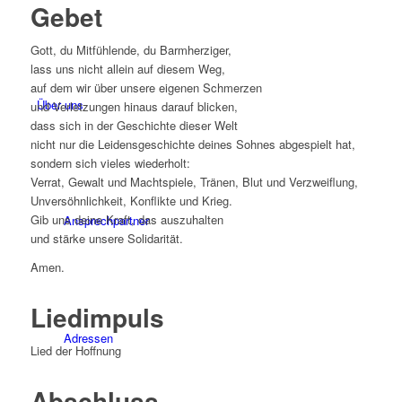
Gebet
Gott, du Mitfühlende, du Barmherziger,
lass uns nicht allein auf diesem Weg,
auf dem wir über unsere eigenen Schmerzen
Über uns
und Verletzungen hinaus darauf blicken,
dass sich in der Geschichte dieser Welt
nicht nur die Leidensgeschichte deines Sohnes abgespielt hat,
sondern sich vieles wiederholt:
Verrat, Gewalt und Machtspiele, Tränen, Blut und Verzweiflung,
Unversöhnlichkeit, Konflikte und Krieg.
Gib uns deine Kraft, das auszuhalten
Ansprechpartner
und stärke unsere Solidarität.
Amen.
Liedimpuls
Adressen
Lied der Hoffnung
Abschluss