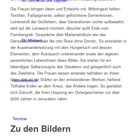
St. Cornelius und Cyprian
Die Frauen bringen Ideen und Entwürfe mit. Mitbringsel helfen:
Textilien, Farbpigmente, selbst geflochtene Dornenkronen.
Leinenstoff der Großeltern, über Generationen sicher aufbewahrt,
wird auf die Leinwand montiert, darunter quillt Erde vom
Familiengrab. Gespräche über Marienattribute wie das
St. Michael
Gänseblümchen oder die rote Rose ohne Dornen. So entstehen in
der Auseinandersetzung mit dem Hungertuch und dessen
Elementen, dem Austausch untereinander sowie den eigenen
persönlichen Lebenslinien diese Bilder. Sie stehen für ein
lebendiges Selbstzeugnis des Glaubens und gelegentlich auch
des Zweifelns. Die Frauen lassen einander teilhaben an ihrem
Sein, das ist die Stärke an den entstandenen Werken: helfend
Gottesdienste
Teilhabe finden an dem Kreuz, das Andere tragen. So gestaltet
sich Zukunft, die ihren Ursprung am Ostergeschehen vor über
2000 Jahren in Jerusalem nahm.
Termine
Zu den Bildern