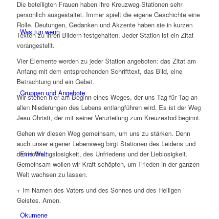
Die beteiligten Frauen haben ihre Kreuzweg-Stationen sehr
persönlich ausgestaltet. Immer spielt die eigene Geschichte eine
Rolle. Deutungen, Gedanken und Akzente haben sie in kurzen
Was tun wenn
Texten zu ihren Bildern festgehalten. Jeder Station ist ein Zitat
vorangestellt.
Vier Elemente werden zu jeder Station angeboten: das Zitat am
Anfang mit dem entsprechenden Schrifttext, das Bild, eine
Betrachtung und ein Gebet.
Gruppen und Angebote
Wir stehen hier am Beginn eines Weges, der uns Tag für Tag an
allen Niederungen des Lebens entlangführen wird. Es ist der Weg
Jesu Christi, der mit seiner Verurteilung zum Kreuzestod beginnt.
Gehen wir diesen Weg gemeinsam, um uns zu stärken. Denn
auch unser eigener Lebensweg birgt Stationen des Leidens und
Eine Welt
der Hoffnungslosigkeit, des Unfriedens und der Lieblosigkeit.
Gemeinsam wollen wir Kraft schöpfen, um Frieden in der ganzen
Welt wachsen zu lassen.
+ Im Namen des Vaters und des Sohnes und des Heiligen
Geistes. Amen.
Ökumene