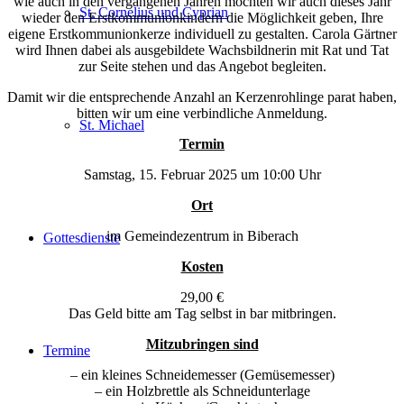
wie auch in den vergangenen Jahren möchten wir auch dieses Jahr
St. Cornelius und Cyprian
wieder den Erstkommunionkindern die Möglichkeit geben, Ihre
eigene Erstkommunionkerze individuell zu gestalten. Carola Gärtner
wird Ihnen dabei als ausgebildete Wachsbildnerin mit Rat und Tat
zur Seite stehen und das Angebot begleiten.
Damit wir die entsprechende Anzahl an Kerzenrohlinge parat haben,
bitten wir um eine verbindliche Anmeldung.
St. Michael
Termin
Samstag, 15. Februar 2025 um 10:00 Uhr
Ort
im Gemeindezentrum in Biberach
Gottesdienste
Kosten
29,00 €
Das Geld bitte am Tag selbst in bar mitbringen.
Mitzubringen sind
Termine
– ein kleines Schneidemesser (Gemüsemesser)
– ein Holzbrettle als Schneidunterlage