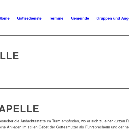
Home
Gottesdienste
Termine
Gemeinde
Gruppen und Ang
LLE
KAPELLE
sucher die Andachtsstätte im Turm empfinden, wo er sich zu einer kurzen Ra
ne Anliegen im stillen Gebet der Gottesmutter als Führsprecherin und der hei