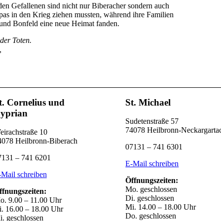
den Gefallenen sind nicht nur Biberacher sondern auch
pas in den Krieg ziehen mussten, während ihre Familien
 und Bonfeld eine neue Heimat fanden.
der Toten.
,
t. Cornelius und
St. Michael
yprian
Sudetenstraße 57
74078 Heilbronn-Neckargarta
eirachstraße 10
4078 Heilbronn-Biberach
07131 – 741 6301
7131 – 741 6201
E-Mail schreiben
-Mail schreiben
Öffnungszeiten:
Mo. geschlossen
ffnungszeiten:
Di. geschlossen
o. 9.00 – 11.00 Uhr
Mi. 14.00 – 18.00 Uhr
i. 16.00 – 18.00 Uhr
Do. geschlossen
i. geschlossen