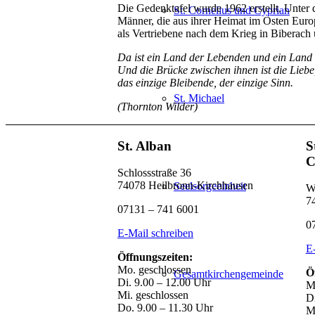
Die Gedenktafel wurde 1962 erstellt. Unter 
St. Cornelius und Cyprian
Männer, die aus ihrer Heimat im Osten Euro
als Vertriebene nach dem Krieg in Biberach
Da ist ein Land der Lebenden und ein Land 
Und die Brücke zwischen ihnen ist die Liebe
das einzige Bleibende, der einzige Sinn.
St. Michael
(Thornton Wilder)
St. Alban
S
C
Schlossstraße 36
74078 Heilbronn-Kirchhausen
Seelsorgeeinheit
W
7
07131 – 741 6001
0
E-Mail schreiben
E
Öffnungszeiten:
Mo. geschlossen
Ö
Gesamtkirchengemeinde
Di. 9.00 – 12.00 Uhr
M
Mi. geschlossen
D
Do. 9.00 – 11.30 Uhr
M