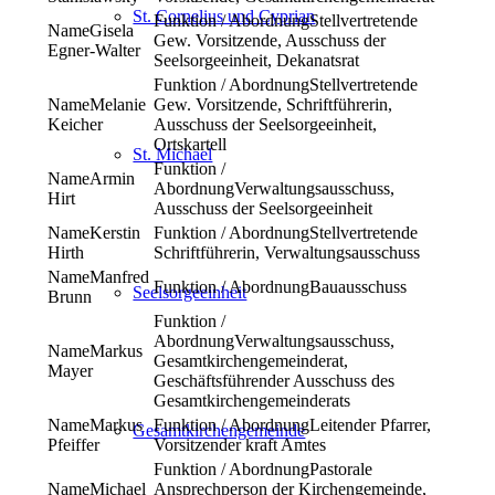
St. Cornelius und Cyprian
Stellvertretende
Gisela
Gew. Vorsitzende, Ausschuss der
Egner-Walter
Seelsorgeeinheit, Dekanatsrat
Stellvertretende
Melanie
Gew. Vorsitzende, Schriftführerin,
Keicher
Ausschuss der Seelsorgeeinheit,
Ortskartell
St. Michael
Armin
Verwaltungsausschuss,
Hirt
Ausschuss der Seelsorgeeinheit
Kerstin
Stellvertretende
Hirth
Schriftführerin, Verwaltungsausschuss
Manfred
Bauausschuss
Seelsorgeeinheit
Brunn
Verwaltungsausschuss,
Markus
Gesamtkirchengemeinderat,
Mayer
Geschäftsführender Ausschuss des
Gesamtkirchengemeinderats
Markus
Leitender Pfarrer,
Gesamtkirchengemeinde
Pfeiffer
Vorsitzender kraft Amtes
Pastorale
Michael
Ansprechperson der Kirchengemeinde,