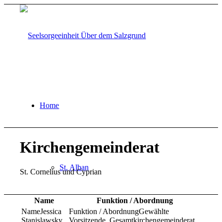
Home
Kirchengemeinderat
St. Alban
St. Cornelius und Cyprian
Name
Funktion / Abordnung
Jessica
Gewählte
Stanislawsky
Vorsitzende, Gesamtkirchengemeinderat