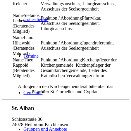
Keicher
Verwaltungsauschuss, Liturgieausschuss,
Ausschuss der Seelsorgeeinheit
Stefanos
Pfarrvikar,
Gottesdienste
Lemessa
Ausschuss der Seelsorgeeinheit,
(Beratendes
Liturgieausschuss
Mitglied)
Laura
Hiltawski
Jugendreferentin,
(Beratendes
Ausschuss der Seelsorgeeinheit
Mitglied)
Termine
Theo
Kirchenpfleger der
Rappold
Kirchengemeinde, Kirchenpfleger der
(Beratendes
Gesamtkirchengemeinde, Leiter des
Mitglied)
Katholischen Verwaltungszentrum
Anfragen an den Kirchengemeinderat bitte über das
Pfarrbüro St. Cornelius und Cyprian.
Gemeinde
St. Alban
Schlossstraße 36
74078 Heilbronn-Kirchhausen
Gruppen und Angebote