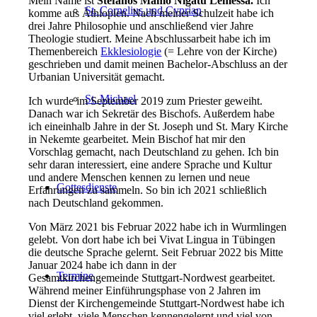
Mein Name ist
Stefanos Mamo Nigatu Lemessa.
Ich
St. Cornelius und Cyprian
komme aus Äthiopien. Nach meiner Schulzeit habe ich
drei Jahre Philosophie und anschließend vier Jahre
Theologie studiert. Meine Abschlussarbeit habe ich im
Themenbereich
Ekklesiologie
(= Lehre von der Kirche)
geschrieben und damit meinen Bachelor-Abschluss an der
Urbanian Universität gemacht.
St. Michael
Ich wurde im September 2019 zum Priester geweiht.
Danach war ich Sekretär des Bischofs. Außerdem habe
ich eineinhalb Jahre in der St. Joseph und St. Mary Kirche
in Nekemte gearbeitet. Mein Bischof hat mir den
Vorschlag gemacht, nach Deutschland zu gehen. Ich bin
sehr daran interessiert, eine andere Sprache und Kultur
und andere Menschen kennen zu lernen und neue
Gottesdienste
Erfahrungen zu sammeln. So bin ich 2021 schließlich
nach Deutschland gekommen.
Von März 2021 bis Februar 2022 habe ich in Wurmlingen
gelebt. Von dort habe ich bei Vivat Lingua in Tübingen
die deutsche Sprache gelernt. Seit Februar 2022 bis Mitte
Januar 2024 habe ich dann in der
Termine
Gesamtkirchengemeinde Stuttgart-Nordwest gearbeitet.
Während meiner Einführungsphase von 2 Jahren im
Dienst der Kirchengemeinde Stuttgart-Nordwest habe ich
viel erlebt, viele Menschen kennengelernt und viel von