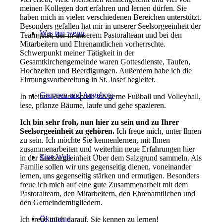
meinen Kollegen dort erfahren und lernen dürfen. Sie
haben mich in vielen verschiedenen Bereichen unterstützt.
Besonders gefallen hat mir in unserer Seelsorgeeinheit der
Was tun wenn
Teamgeist, der in unserem Pastoralteam und bei den
Mitarbeitern und Ehrenamtlichen vorherrschte.
Schwerpunkt meiner Tätigkeit in der
Gesamtkirchengemeinde waren Gottesdienste, Taufen,
Hochzeiten und Beerdigungen. Außerdem habe ich die
Firmungsvorbereitung in St. Josef begleitet.
Gruppen und Angebote
In meiner Freizeit spiele ich gerne Fußball und Volleyball,
lese, pflanze Bäume, laufe und gehe spazieren.
Ich bin sehr froh, nun hier zu sein und zu Ihrer
Seelsorgeeinheit zu gehören.
Ich freue mich, unter Ihnen
zu sein. Ich möchte Sie kennenlernen, mit Ihnen
zusammenarbeiten und weiterhin neue Erfahrungen hier
Eine Welt
in der Seelsorgeeinheit Über dem Salzgrund sammeln. Als
Familie sollen wir uns gegenseitig dienen, voneinander
lernen, uns gegenseitig stärken und ermutigen. Besonders
freue ich mich auf eine gute Zusammenarbeit mit dem
Pastoralteam, den Mitarbeitern, den Ehrenamtlichen und
den Gemeindemitgliedern.
Ökumene
Ich freue mich darauf, Sie kennen zu lernen!