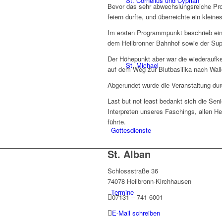
St. Cornelius und Cyprian
Bevor das sehr abwechslungsreiche Prog
feiern durfte, und überreichte ein kleine
Im ersten Programmpunkt beschrieb ein 
dem Heilbronner Bahnhof sowie der Sup
Der Höhepunkt aber war die wiederaufke
St. Michael
auf dem Weg zur Blutbasilika nach Walld
Abgerundet wurde die Veranstaltung dur
Last but not least bedankt sich die Sen
Interpreten unseres Faschings, allen He
führte.
Gottesdienste
St. Alban
Schlossstraße 36
74078 Heilbronn-Kirchhausen
Termine
07131 – 741 6001
E-Mail schreiben