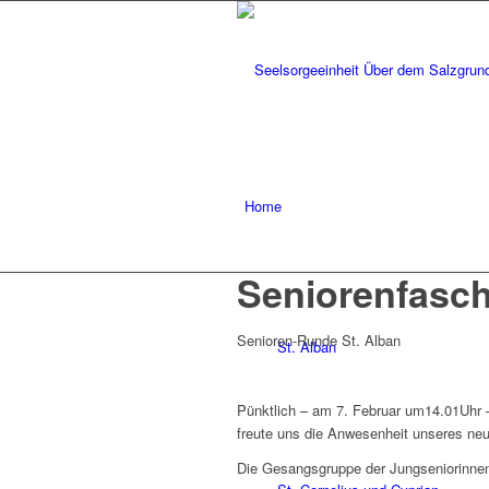
Home
Seniorenfasc
Senioren-Runde St. Alban
St. Alban
Pünktlich – am 7. Februar um14.01Uhr 
freute uns die Anwesenheit unseres ne
Die Gesangsgruppe der Jungseniorinnen