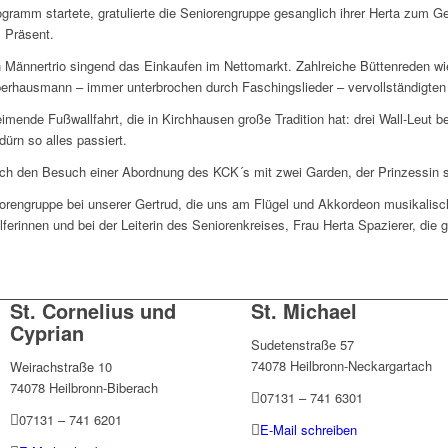
ramm startete, gratulierte die Seniorengruppe gesanglich ihrer Herta zum G
s Präsent.
Männertrio singend das Einkaufen im Nettomarkt. Zahlreiche Büttenreden wie
erhausmann – immer unterbrochen durch Faschingslieder – vervollständigten
imende Fußwallfahrt, die in Kirchhausen große Tradition hat: drei Wall-Leut 
ürn so alles passiert.
ch den Besuch einer Abordnung des KCK´s mit zwei Garden, der Prinzessin so
iorengruppe bei unserer Gertrud, die uns am Flügel und Akkordeon musikalisch
lferinnen und bei der Leiterin des Seniorenkreises, Frau Herta Spazierer, di
St. Cornelius und
St. Michael
Cyprian
Sudetenstraße 57
74078 Heilbronn-Neckargartach
Weirachstraße 10
74078 Heilbronn-Biberach
07131 – 741 6301
07131 – 741 6201
E-Mail schreiben