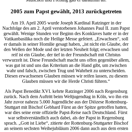
2005 zum Papst gewählt, 2013 zurückgetreten
Am 19. April 2005 wurde Joseph Kardinal Ratzinger in der
Nachfolge des am 2. April verstorbenen Johannes Paul II. zum Papst
gewählt. Wenige Stunden vor Beginn des Konklaves hatte er in der
Vatikanbasilika noch die Heilige Messe gefeiert. „Erwachsen“, soll
er damals in seiner Homilie gesagt haben, „ist nicht ein Glaube, der
den Wellen der Mode und der letzten Neuheit folgt; erwachsen und
reif ist ein Glaube, der tief in der Freundschaft mit Christus
verwurzelt ist. Diese Freundschaft macht uns offen gegenüber allem,
was gut ist und uns das Kriterium an die Hand gibt, um zwischen
wahr und falsch, zwischen Trug und Wahrheit zu unterscheiden.
Diesen erwachsenen Glauben müssen wir reifen lassen, zu diesem
Glauben müssen wir die Herde Christi führen.“
Als Papst Benedikt XVI. kehrte Ratzinger 2006 nach Regensburg
zurück. Nach dem Auftritt beim Weltjugendtag in Köln, wo ihn ein
Jahr zuvor nahezu 5.000 Jugendliche aus der Diözese Rottenburg-
Stuttgart mit Bischof Gebhard Fürst an der Spitze getroffen hatten,
war dies seine erste offizielle Papst-Reise nach Deutschland. Fürst
war selbstverständlich auch dabei, als der Papst in Regensburg
sprach. „Gott ist Liebe“, zitierte der Rottenburg-Stuttgarter Bischof
an seinem sechsten Weihejubiläum 2006 dann auch aus dem ersten