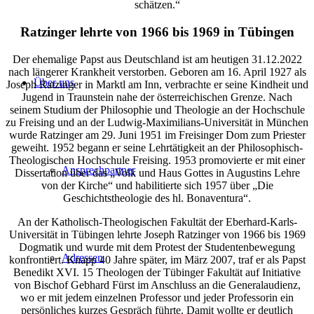
schätzen.“
Ratzinger lehrte von 1966 bis 1969 in Tübingen
Der ehemalige Papst aus Deutschland ist am heutigen 31.12.2022
nach längerer Krankheit verstorben. Geboren am 16. April 1927 als
Über uns
Joseph Ratzinger in Marktl am Inn, verbrachte er seine Kindheit und
Jugend in Traunstein nahe der österreichischen Grenze. Nach
seinem Studium der Philosophie und Theologie an der Hochschule
zu Freising und an der Ludwig-Maximilians-Universität in München
wurde Ratzinger am 29. Juni 1951 im Freisinger Dom zum Priester
geweiht. 1952 begann er seine Lehrtätigkeit an der Philosophisch-
Theologischen Hochschule Freising. 1953 promovierte er mit einer
Ansprechpartner
Dissertation über das „Volk und Haus Gottes in Augustins Lehre
von der Kirche“ und habilitierte sich 1957 über „Die
Geschichtstheologie des hl. Bonaventura“.
An der Katholisch-Theologischen Fakultät der Eberhard-Karls-
Universität in Tübingen lehrte Joseph Ratzinger von 1966 bis 1969
Dogmatik und wurde mit dem Protest der Studentenbewegung
Adressen
konfrontiert. Knapp 40 Jahre später, im März 2007, traf er als Papst
Benedikt XVI. 15 Theologen der Tübinger Fakultät auf Initiative
von Bischof Gebhard Fürst im Anschluss an die Generalaudienz,
wo er mit jedem einzelnen Professor und jeder Professorin ein
persönliches kurzes Gespräch führte. Damit wollte er deutlich