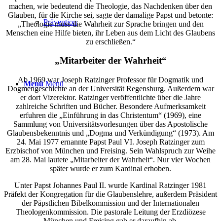
machen, wie bedeutend die Theologie, das Nachdenken über den
Glauben, für die Kirche sei, sagte der damalige Papst und betonte:
Prävention
„Theologie muss die Wahrheit zur Sprache bringen und den
Menschen eine Hilfe bieten, ihr Leben aus dem Licht des Glaubens
zu erschließen.“
„Mitarbeiter der Wahrheit“
Ab 1969 war Joseph Ratzinger Professor für Dogmatik und
Menü
Menü
Dogmengeschichte an der Universität Regensburg. Außerdem war
er dort Vizerektor. Ratzinger veröffentlichte über die Jahre
zahlreiche Schriften und Bücher. Besondere Aufmerksamkeit
erfuhren die „Einführung in das Christentum“ (1969), eine
Sammlung von Universitätsvorlesungen über das Apostolische
Glaubensbekenntnis und „Dogma und Verkündigung“ (1973). Am
24. Mai 1977 ernannte Papst Paul VI. Joseph Ratzinger zum
Erzbischof von München und Freising. Sein Wahlspruch zur Weihe
am 28. Mai lautete „Mitarbeiter der Wahrheit“. Nur vier Wochen
später wurde er zum Kardinal erhoben.
Unter Papst Johannes Paul II. wurde Kardinal Ratzinger 1981
Präfekt der Kongregation für die Glaubenslehre, außerdem Präsident
der Päpstlichen Bibelkommission und der Internationalen
Theologenkommission. Die pastorale Leitung der Erzdiözese
München und Freising gab er daraufhin ab.