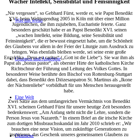
Wacher Intellekt, Sensibilität und Feinsinnigkeit
„Nie vergessen“, so Gebhard Fürst, werde er, wie Papst Benedikt
XVI. beim Weltjugendtag 2005 in Köln mit über einer Million
Was tun wenn
Jugendlichen, die ihm zujubelten, Eucharistie feierte. Ganz
besonders geschätzt habe er an Papst Benedikt XVI. seinen
„wachen Intellekt, seine Bildung, seine Sensibilität und
Feinsinnigkeit“, die er bewusst eingesetzt habe, um die Schönheit
des Glaubens vor allem in der Feier der Liturgie zum Ausdruck zu
bringen. Was ebenfalls bleiben werde, sei seine erste große
Enzyklika „Deus est caritas“ („Gott ist die Liebe“). Sie war ihm als
Gruppen und Angebote
Papst als „bonus pastor“, als oberster Hirte der katholischen Kirche
Richtschnur der Führung und Leitung des Volkes Gottes. In
besonderer Weise berührte den Bischof von Rottenburg-Stuttgart
dabei, dass Benedikt den Diözesanpatron St. Martinus als „Ikone
der Nächstenliebe“ vorbildhaft für uns Menschen herausgestellt
habe.
Eine Welt
Zwei Sätze aus dem umfangreichen Vermächtnis von Benedikt
XVI. scheinen Gebhard Fürst für unsere heutige Zeit besonders
bedenkenswert: „Am Anfang steht nicht die Lehre, sondern die
Person Jesus von Nazareth.“ In einem Brief an die irische Kirche
zum dortigen Missbrauchsskandal im Jahr 2010 schrieb er: „Wir
brauchen eine neue Vision, um zukünftige Generationen zu
inspirieren, das Geschenk unseres gemeinsamen Glaubens zu
Ökumene