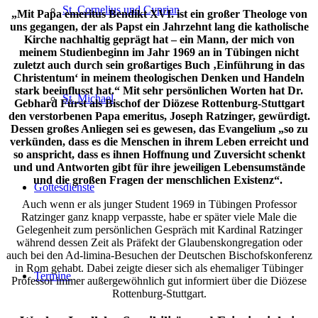
St. Cornelius und Cyprian
„Mit Papa emeritus Bendikt XVI. ist ein großer Theologe von
uns gegangen, der als Papst ein Jahrzehnt lang die katholische
Kirche nachhaltig geprägt hat – ein Mann, der mich von
meinem Studienbeginn im Jahr 1969 an in Tübingen nicht
zuletzt auch durch sein großartiges Buch ‚Einführung in das
Christentum‘ in meinem theologischen Denken und Handeln
stark beeinflusst hat.“ Mit sehr persönlichen Worten hat Dr.
St. Michael
Gebhard Fürst als Bischof der Diözese Rottenburg-Stuttgart
den verstorbenen Papa emeritus, Joseph Ratzinger, gewürdigt.
Dessen großes Anliegen sei es gewesen, das Evangelium „so zu
verkünden, dass es die Menschen in ihrem Leben erreicht und
so anspricht, dass es ihnen Hoffnung und Zuversicht schenkt
und und Antworten gibt für ihre jeweiligen Lebensumstände
und die großen Fragen der menschlichen Existenz“.
Gottesdienste
Auch wenn er als junger Student 1969 in Tübingen Professor
Ratzinger ganz knapp verpasste, habe er später viele Male die
Gelegenheit zum persönlichen Gespräch mit Kardinal Ratzinger
während dessen Zeit als Präfekt der Glaubenskongregation oder
auch bei den Ad-limina-Besuchen der Deutschen Bischofskonferenz
in Rom gehabt. Dabei zeigte dieser sich als ehemaliger Tübinger
Termine
Professor immer außergewöhnlich gut informiert über die Diözese
Rottenburg-Stuttgart.