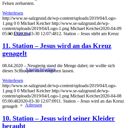
Felsen zerbarsten.
Weiterlesen
http://www.se-salzgrund.de/wp-content/uploads/2019/04/Logo-
1.png
0
0
Michael Keicher
http://www.se-salzgrund.de/wp-
content/uploads/2019/04/Logo-1.png
Michael Keicher
2020-04-09
Über uns
05:00:19
2020-03-30 12:07:48
12. Station – Jesus stirbt am Kreuz
11. Station – Jesus wird an das Kreuz
genagelt
08.04.2020 – Neugierig stand die Menge dabei; sie wollte sich
Ansprechpartner
dieses Schauspiel nicht entgehen lassen.
Weiterlesen
http://www.se-salzgrund.de/wp-content/uploads/2019/04/Logo-
1.png
0
0
Michael Keicher
http://www.se-salzgrund.de/wp-
content/uploads/2019/04/Logo-1.png
Michael Keicher
2020-04-08
05:00:48
2020-03-30 12:07:09
11. Station – Jesus wird an das Kreuz
Adressen
genagelt
10. Station – Jesus wird seiner Kleider
beraubt