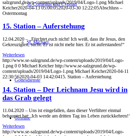
salzgrund.de/wp-content/uploads/2019/04/Logo-1.png
Michael
St. Cornelius und Cyprian
Keicher
2020-04-13 05:00:05
2020-03-30 12:22:05
Abschluss –
Ostermontag
15. Station – Auferstehung
12.04.2020 – „Fürchtet euch nicht! Ich weiß, dass ihr Jesus, den
St. Michael
Gekreuzigten, sucht. Er ist nicht mehr hier. Er ist auferstanden!“
Weiterlesen
http://www.se-salzgrund.de/wp-content/uploads/2019/04/Logo-
1.png
0
0
Michael Keicher
http://www.se-salzgrund.de/wp-
content/uploads/2019/04/Logo-1.png
Michael Keicher
2020-04-11
22:30:56
2020-04-03 14:42:04
15. Station – Auferstehung
Gottesdienste
14. Station – Der Leichnam Jesu wird in
das Grab gelegt
11.04.2020 – Uns ist eingefallen, dass dieser Verführer einmal
behauptet hat: ,Ich werde am dritten Tag ins Leben zurückkehren!‘
Termine
Weiterlesen
http://www.se-salzgrund.de/wp-content/uploads/2019/04/Logo-