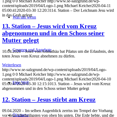
1.png
0
0
Michael Keicher
http://www.se-salzgrund.de/wp-
content/uploads/2019/04/Logo-1.png
Michael Keicher
2020-04-11
05:00:41
2020-03-30 12:20:31
14. Station – Der Leichnam Jesu wird
in das Grab gelegt
Was tun wenn
13. Station – Jesus wird vom Kreuz
abgenommen und in den Schoss seiner
Mutter gelegt
Gruppen und Angebote
10.04.2020 – Josef von Arimathäa bat Pilatus um die Erlaubnis, den
toten Jesus vom Kreuz abnehmen zu dürfen.
Weiterlesen
http://www.se-salzgrund.de/wp-content/uploads/2019/04/Logo-
1.png
0
0
Michael Keicher
http://www.se-salzgrund.de/wp-
content/uploads/2019/04/Logo-1.png
Michael Keicher
2020-04-10
Eine Welt
05:00:47
2020-03-30 12:15:10
13. Station – Jesus wird vom Kreuz
abgenommen und in den Schoss seiner Mutter gelegt
12. Station – Jesus stirbt am Kreuz
09.04.2020 – Im selben Augenblick zerriss im Tempel der Vorhang
Ökumene
vor dem Allerheiligsten von oben bis unten. Die Erde bebte, und die